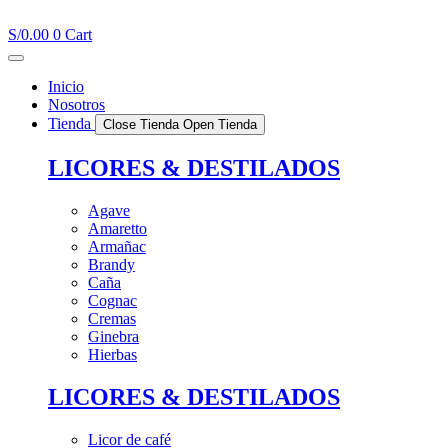
Ir
al
S/
0.00
0
Cart
contenido
Inicio
Nosotros
Tienda
Close Tienda
Open Tienda
LICORES & DESTILADOS
Agave
Amaretto
Armañac
Brandy
Caña
Cognac
Cremas
Ginebra
Hierbas
LICORES & DESTILADOS
Licor de café