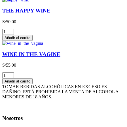
QBA
CAJA
THE HAPPY WINE
x
3L
S/
50.00
cantidad
THE
HAPPY
Añadir al carrito
WINE
cantidad
WINE IN THE VAGINE
S/
55.00
WINE
IN
Añadir al carrito
THE
TOMAR BEBIDAS ALCOHÓLICAS EN EXCESO ES
VAGINE
DAÑINO. ESTÁ PROHIBIDA LA VENTA DE ALCOHOL A
cantidad
MENORES DE 18 AÑOS.
Nosotros