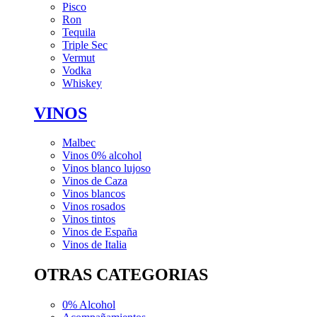
Pisco
Ron
Tequila
Triple Sec
Vermut
Vodka
Whiskey
VINOS
Malbec
Vinos 0% alcohol
Vinos blanco lujoso
Vinos de Caza
Vinos blancos
Vinos rosados
Vinos tintos
Vinos de España
Vinos de Italia
OTRAS CATEGORIAS
0% Alcohol