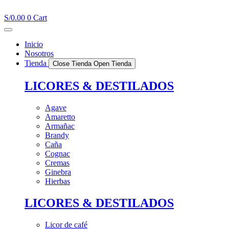
Ir
al
S/
0.00
0
Cart
contenido
Inicio
Nosotros
Tienda
Close Tienda
Open Tienda
LICORES & DESTILADOS
Agave
Amaretto
Armañac
Brandy
Caña
Cognac
Cremas
Ginebra
Hierbas
LICORES & DESTILADOS
Licor de café