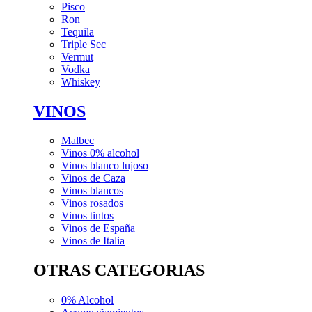
Pisco
Ron
Tequila
Triple Sec
Vermut
Vodka
Whiskey
VINOS
Malbec
Vinos 0% alcohol
Vinos blanco lujoso
Vinos de Caza
Vinos blancos
Vinos rosados
Vinos tintos
Vinos de España
Vinos de Italia
OTRAS CATEGORIAS
0% Alcohol