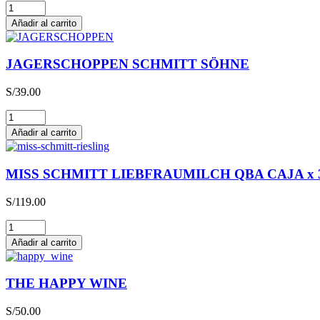
Glühwein
cantidad
Añadir al carrito
JAGERSCHOPPEN SCHMITT SÖHNE
S/
39.00
JAGERSCHOPPEN
SCHMITT
Añadir al carrito
SÖHNE
cantidad
MISS SCHMITT LIEBFRAUMILCH QBA CAJA x 
S/
119.00
MISS
SCHMITT
Añadir al carrito
LIEBFRAUMILCH
QBA
CAJA
THE HAPPY WINE
x
3L
S/
50.00
cantidad