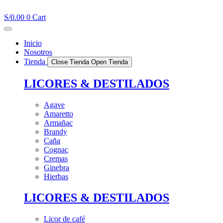
Ir
al
S/
0.00
0
Cart
contenido
Inicio
Nosotros
Tienda
Close Tienda
Open Tienda
LICORES & DESTILADOS
Agave
Amaretto
Armañac
Brandy
Caña
Cognac
Cremas
Ginebra
Hierbas
LICORES & DESTILADOS
Licor de café