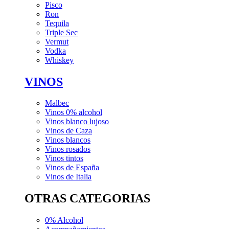
Pisco
Ron
Tequila
Triple Sec
Vermut
Vodka
Whiskey
VINOS
Malbec
Vinos 0% alcohol
Vinos blanco lujoso
Vinos de Caza
Vinos blancos
Vinos rosados
Vinos tintos
Vinos de España
Vinos de Italia
OTRAS CATEGORIAS
0% Alcohol