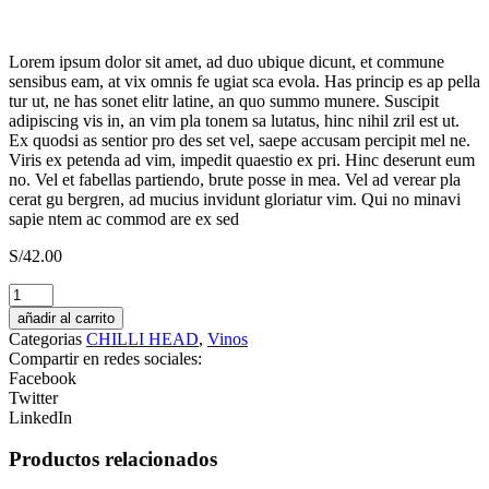
Lorem ipsum dolor sit amet, ad duo ubique dicunt, et commune
sensibus eam, at vix omnis fe ugiat sca evola. Has princip es ap pella
tur ut, ne has sonet elitr latine, an quo summo munere. Suscipit
adipiscing vis in, an vim pla tonem sa lutatus, hinc nihil zril est ut.
Ex quodsi as sentior pro des set vel, saepe accusam percipit mel ne.
Viris ex petenda ad vim, impedit quaestio ex pri. Hinc deserunt eum
no. Vel et fabellas partiendo, brute posse in mea. Vel ad verear pla
cerat gu bergren, ad mucius invidunt gloriatur vim. Qui no minavi
sapie ntem ac commod are ex sed
S/
42.00
Pisco
Tacama
añadir al carrito
Demonio
Categorias
CHILLI HEAD
,
Vinos
de
Compartir en redes sociales:
los
Facebook
Andes
Twitter
Quebranta
LinkedIn
cantidad
Productos relacionados