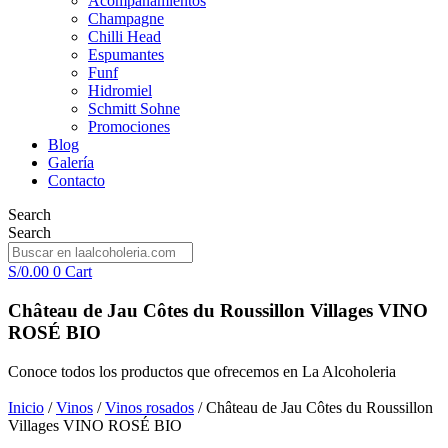
Acompañamientos
Champagne
Chilli Head
Espumantes
Funf
Hidromiel
Schmitt Sohne
Promociones
Blog
Galería
Contacto
Search
Search
S/
0.00
0
Cart
Château de Jau Côtes du Roussillon Villages VINO
ROSÉ BIO
Conoce todos los productos que ofrecemos en La Alcoholeria
Inicio
/
Vinos
/
Vinos rosados
/ Château de Jau Côtes du Roussillon
Villages VINO ROSÉ BIO