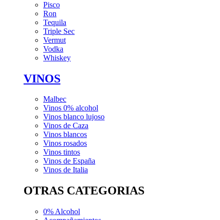
Pisco
Ron
Tequila
Triple Sec
Vermut
Vodka
Whiskey
VINOS
Malbec
Vinos 0% alcohol
Vinos blanco lujoso
Vinos de Caza
Vinos blancos
Vinos rosados
Vinos tintos
Vinos de España
Vinos de Italia
OTRAS CATEGORIAS
0% Alcohol