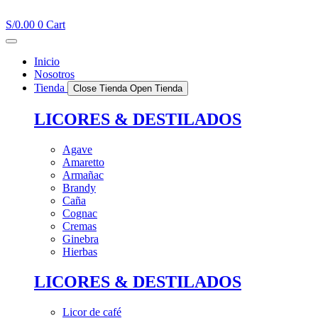
Ir
al
S/
0.00
0
Cart
contenido
Inicio
Nosotros
Tienda
Close Tienda
Open Tienda
LICORES & DESTILADOS
Agave
Amaretto
Armañac
Brandy
Caña
Cognac
Cremas
Ginebra
Hierbas
LICORES & DESTILADOS
Licor de café