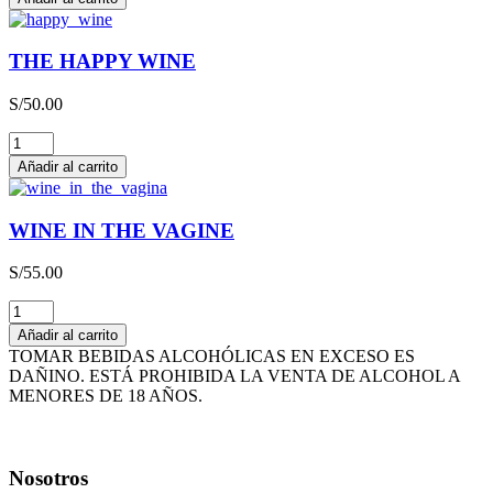
LIEBFRAUMILCH
QBA
CAJA
THE HAPPY WINE
x
3L
S/
50.00
cantidad
THE
HAPPY
Añadir al carrito
WINE
cantidad
WINE IN THE VAGINE
S/
55.00
WINE
IN
Añadir al carrito
THE
TOMAR BEBIDAS ALCOHÓLICAS EN EXCESO ES
VAGINE
DAÑINO. ESTÁ PROHIBIDA LA VENTA DE ALCOHOL A
cantidad
MENORES DE 18 AÑOS.
Nosotros