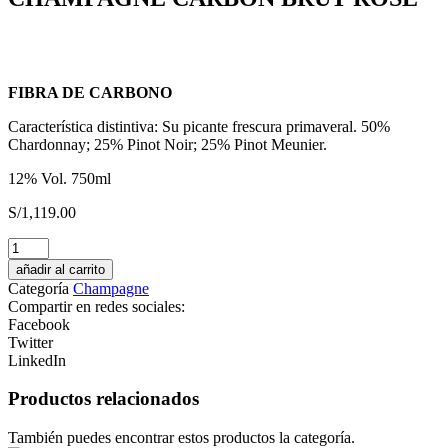
FIBRA DE CARBONO
Característica distintiva: Su picante frescura primaveral. 50%
Chardonnay; 25% Pinot Noir; 25% Pinot Meunier.
12% Vol. 750ml
S/
1,119.00
Pisco
Tacama
añadir al carrito
Demonio
Categoría
Champagne
de
Compartir en redes sociales:
los
Facebook
Andes
Twitter
Quebranta
LinkedIn
cantidad
Productos relacionados
También puedes encontrar estos productos la categoría.