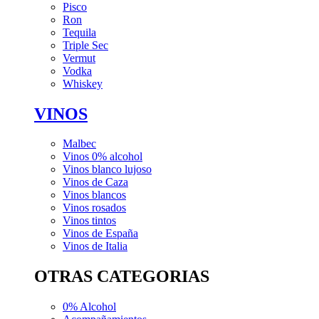
Pisco
Ron
Tequila
Triple Sec
Vermut
Vodka
Whiskey
VINOS
Malbec
Vinos 0% alcohol
Vinos blanco lujoso
Vinos de Caza
Vinos blancos
Vinos rosados
Vinos tintos
Vinos de España
Vinos de Italia
OTRAS CATEGORIAS
0% Alcohol