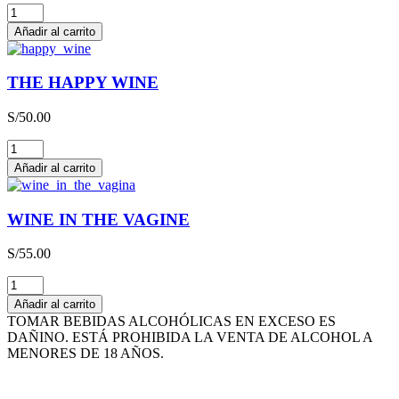
MISS
SCHMITT
Añadir al carrito
LIEBFRAUMILCH
QBA
CAJA
THE HAPPY WINE
x
3L
S/
50.00
cantidad
THE
HAPPY
Añadir al carrito
WINE
cantidad
WINE IN THE VAGINE
S/
55.00
WINE
IN
Añadir al carrito
THE
TOMAR BEBIDAS ALCOHÓLICAS EN EXCESO ES
VAGINE
DAÑINO. ESTÁ PROHIBIDA LA VENTA DE ALCOHOL A
cantidad
MENORES DE 18 AÑOS.