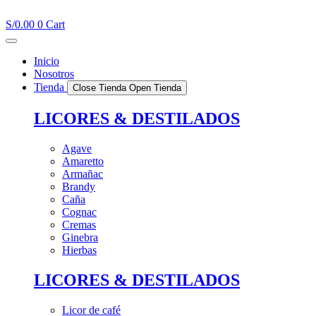
Ir
al
S/
0.00
0
Cart
contenido
Inicio
Nosotros
Tienda
Close Tienda
Open Tienda
LICORES & DESTILADOS
Agave
Amaretto
Armañac
Brandy
Caña
Cognac
Cremas
Ginebra
Hierbas
LICORES & DESTILADOS
Licor de café