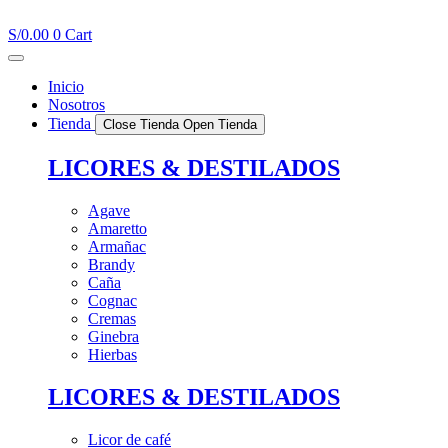
Ir
al
S/
0.00
0
Cart
contenido
Inicio
Nosotros
Tienda
Close Tienda
Open Tienda
LICORES & DESTILADOS
Agave
Amaretto
Armañac
Brandy
Caña
Cognac
Cremas
Ginebra
Hierbas
LICORES & DESTILADOS
Licor de café