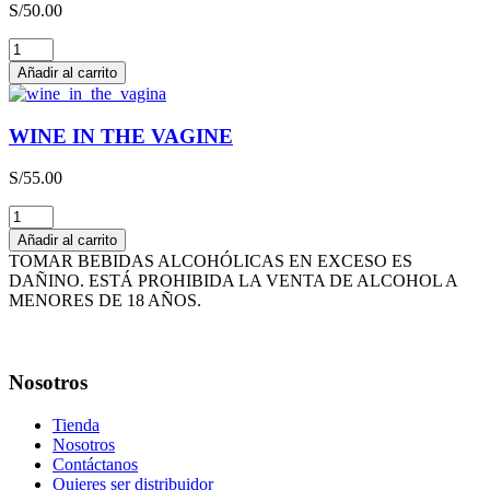
S/
50.00
cantidad
THE
HAPPY
Añadir al carrito
WINE
cantidad
WINE IN THE VAGINE
S/
55.00
WINE
IN
Añadir al carrito
THE
TOMAR BEBIDAS ALCOHÓLICAS EN EXCESO ES
VAGINE
DAÑINO. ESTÁ PROHIBIDA LA VENTA DE ALCOHOL A
cantidad
MENORES DE 18 AÑOS.
Nosotros
Tienda
Nosotros
Contáctanos
Quieres ser distribuidor