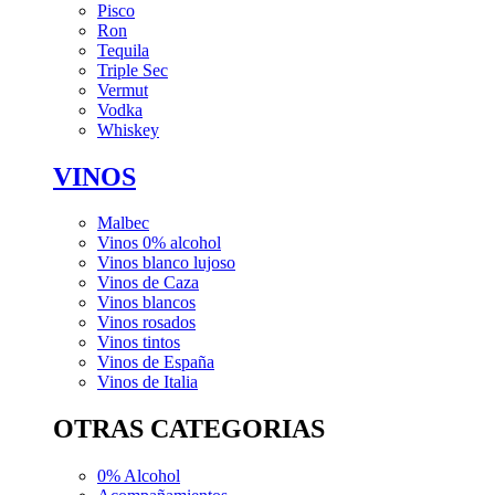
Pisco
Ron
Tequila
Triple Sec
Vermut
Vodka
Whiskey
VINOS
Malbec
Vinos 0% alcohol
Vinos blanco lujoso
Vinos de Caza
Vinos blancos
Vinos rosados
Vinos tintos
Vinos de España
Vinos de Italia
OTRAS CATEGORIAS
0% Alcohol