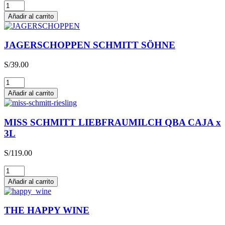
Glühwein
cantidad
Añadir al carrito
JAGERSCHOPPEN SCHMITT SÖHNE
S/
39.00
JAGERSCHOPPEN
SCHMITT
Añadir al carrito
SÖHNE
cantidad
MISS SCHMITT LIEBFRAUMILCH QBA CAJA x
3L
S/
119.00
MISS
SCHMITT
Añadir al carrito
LIEBFRAUMILCH
QBA
CAJA
THE HAPPY WINE
x
3L