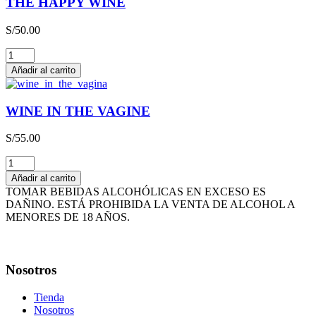
THE HAPPY WINE
x
3L
S/
50.00
cantidad
THE
HAPPY
Añadir al carrito
WINE
cantidad
WINE IN THE VAGINE
S/
55.00
WINE
IN
Añadir al carrito
THE
TOMAR BEBIDAS ALCOHÓLICAS EN EXCESO ES
VAGINE
DAÑINO. ESTÁ PROHIBIDA LA VENTA DE ALCOHOL A
cantidad
MENORES DE 18 AÑOS.
Nosotros
Tienda
Nosotros