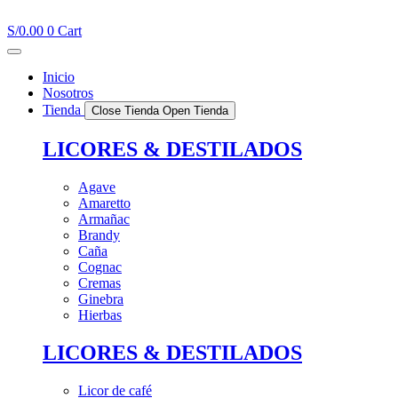
Ir
al
S/
0.00
0
Cart
contenido
Inicio
Nosotros
Tienda
Close Tienda
Open Tienda
LICORES & DESTILADOS
Agave
Amaretto
Armañac
Brandy
Caña
Cognac
Cremas
Ginebra
Hierbas
LICORES & DESTILADOS
Licor de café