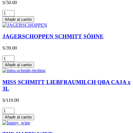
S/
50.00
Glühwein
cantidad
Añadir al carrito
JAGERSCHOPPEN SCHMITT SÖHNE
S/
39.00
JAGERSCHOPPEN
SCHMITT
Añadir al carrito
SÖHNE
cantidad
MISS SCHMITT LIEBFRAUMILCH QBA CAJA x
3L
S/
119.00
MISS
SCHMITT
Añadir al carrito
LIEBFRAUMILCH
QBA
CAJA