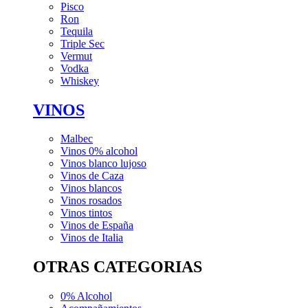
Pisco
Ron
Tequila
Triple Sec
Vermut
Vodka
Whiskey
VINOS
Malbec
Vinos 0% alcohol
Vinos blanco lujoso
Vinos de Caza
Vinos blancos
Vinos rosados
Vinos tintos
Vinos de España
Vinos de Italia
OTRAS CATEGORIAS
0% Alcohol