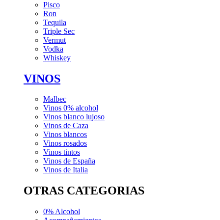
Pisco
Ron
Tequila
Triple Sec
Vermut
Vodka
Whiskey
VINOS
Malbec
Vinos 0% alcohol
Vinos blanco lujoso
Vinos de Caza
Vinos blancos
Vinos rosados
Vinos tintos
Vinos de España
Vinos de Italia
OTRAS CATEGORIAS
0% Alcohol