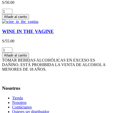
S/
50.00
cantidad
THE
HAPPY
Añadir al carrito
WINE
cantidad
WINE IN THE VAGINE
S/
55.00
WINE
IN
Añadir al carrito
THE
TOMAR BEBIDAS ALCOHÓLICAS EN EXCESO ES
VAGINE
DAÑINO. ESTÁ PROHIBIDA LA VENTA DE ALCOHOL A
cantidad
MENORES DE 18 AÑOS.
Nosotros
Tienda
Nosotros
Contáctanos
Quieres ser distribuidor