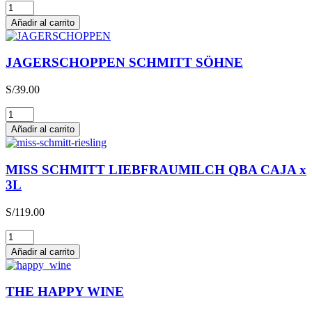
Glühwein
cantidad
Añadir al carrito
JAGERSCHOPPEN SCHMITT SÖHNE
S/
39.00
JAGERSCHOPPEN
SCHMITT
Añadir al carrito
SÖHNE
cantidad
MISS SCHMITT LIEBFRAUMILCH QBA CAJA x
3L
S/
119.00
MISS
SCHMITT
Añadir al carrito
LIEBFRAUMILCH
QBA
CAJA
THE HAPPY WINE
x
3L