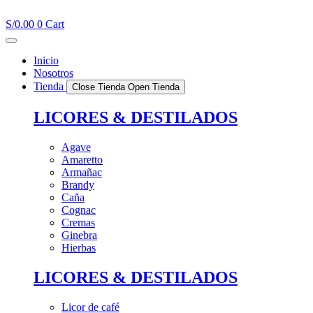
Ir
al
S/
0.00
0
Cart
contenido
Inicio
Nosotros
Tienda
Close Tienda
Open Tienda
LICORES & DESTILADOS
Agave
Amaretto
Armañac
Brandy
Caña
Cognac
Cremas
Ginebra
Hierbas
LICORES & DESTILADOS
Licor de café