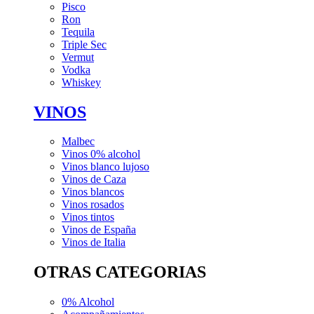
Pisco
Ron
Tequila
Triple Sec
Vermut
Vodka
Whiskey
VINOS
Malbec
Vinos 0% alcohol
Vinos blanco lujoso
Vinos de Caza
Vinos blancos
Vinos rosados
Vinos tintos
Vinos de España
Vinos de Italia
OTRAS CATEGORIAS
0% Alcohol