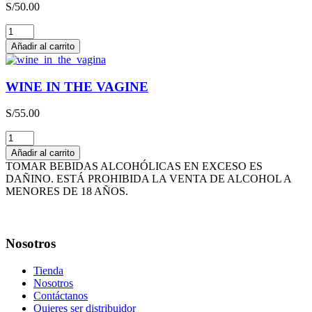
S/
50.00
cantidad
THE
HAPPY
Añadir al carrito
WINE
cantidad
WINE IN THE VAGINE
S/
55.00
WINE
IN
Añadir al carrito
THE
TOMAR BEBIDAS ALCOHÓLICAS EN EXCESO ES
VAGINE
DAÑINO. ESTÁ PROHIBIDA LA VENTA DE ALCOHOL A
cantidad
MENORES DE 18 AÑOS.
Nosotros
Tienda
Nosotros
Contáctanos
Quieres ser distribuidor