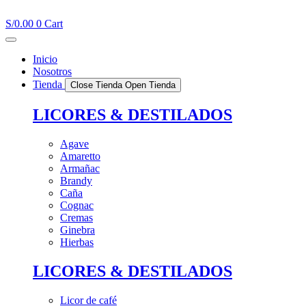
Ir
al
S/
0.00
0
Cart
contenido
Inicio
Nosotros
Tienda
Close Tienda
Open Tienda
LICORES & DESTILADOS
Agave
Amaretto
Armañac
Brandy
Caña
Cognac
Cremas
Ginebra
Hierbas
LICORES & DESTILADOS
Licor de café