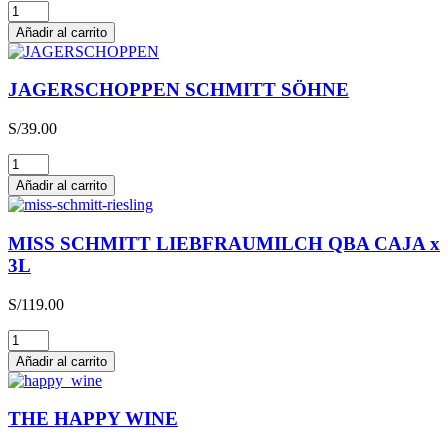
Glühwein
cantidad
Añadir al carrito
JAGERSCHOPPEN SCHMITT SÖHNE
S/
39.00
JAGERSCHOPPEN
SCHMITT
Añadir al carrito
SÖHNE
cantidad
MISS SCHMITT LIEBFRAUMILCH QBA CAJA x
3L
S/
119.00
MISS
SCHMITT
Añadir al carrito
LIEBFRAUMILCH
QBA
CAJA
THE HAPPY WINE
x
3L