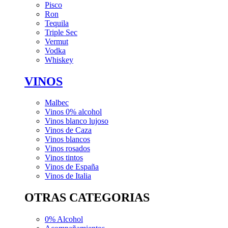
Pisco
Ron
Tequila
Triple Sec
Vermut
Vodka
Whiskey
VINOS
Malbec
Vinos 0% alcohol
Vinos blanco lujoso
Vinos de Caza
Vinos blancos
Vinos rosados
Vinos tintos
Vinos de España
Vinos de Italia
OTRAS CATEGORIAS
0% Alcohol