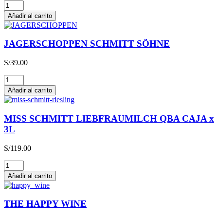
Glühwein
cantidad
Añadir al carrito
JAGERSCHOPPEN SCHMITT SÖHNE
S/
39.00
JAGERSCHOPPEN
SCHMITT
Añadir al carrito
SÖHNE
cantidad
MISS SCHMITT LIEBFRAUMILCH QBA CAJA x
3L
S/
119.00
MISS
SCHMITT
Añadir al carrito
LIEBFRAUMILCH
QBA
CAJA
THE HAPPY WINE
x
3L