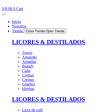
Ir
al
S/
0.00
0
Cart
contenido
Inicio
Nosotros
Tienda
Close Tienda
Open Tienda
LICORES & DESTILADOS
Agave
Amaretto
Armañac
Brandy
Caña
Cognac
Cremas
Ginebra
Hierbas
LICORES & DESTILADOS
Licor de café