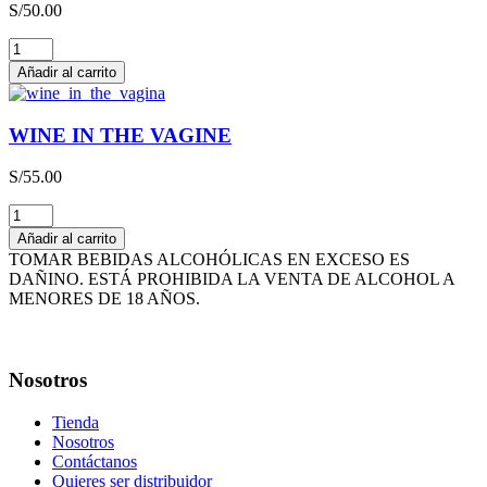
S/
50.00
cantidad
THE
HAPPY
Añadir al carrito
WINE
cantidad
WINE IN THE VAGINE
S/
55.00
WINE
IN
Añadir al carrito
THE
TOMAR BEBIDAS ALCOHÓLICAS EN EXCESO ES
VAGINE
DAÑINO. ESTÁ PROHIBIDA LA VENTA DE ALCOHOL A
cantidad
MENORES DE 18 AÑOS.
Nosotros
Tienda
Nosotros
Contáctanos
Quieres ser distribuidor