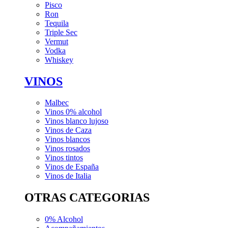
Pisco
Ron
Tequila
Triple Sec
Vermut
Vodka
Whiskey
VINOS
Malbec
Vinos 0% alcohol
Vinos blanco lujoso
Vinos de Caza
Vinos blancos
Vinos rosados
Vinos tintos
Vinos de España
Vinos de Italia
OTRAS CATEGORIAS
0% Alcohol