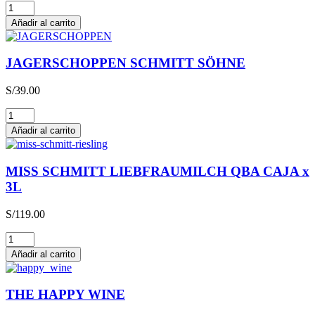
Glühwein
cantidad
Añadir al carrito
JAGERSCHOPPEN SCHMITT SÖHNE
S/
39.00
JAGERSCHOPPEN
SCHMITT
Añadir al carrito
SÖHNE
cantidad
MISS SCHMITT LIEBFRAUMILCH QBA CAJA x
3L
S/
119.00
MISS
SCHMITT
Añadir al carrito
LIEBFRAUMILCH
QBA
CAJA
THE HAPPY WINE
x
3L