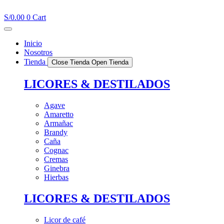
Ir
al
S/
0.00
0
Cart
contenido
Inicio
Nosotros
Tienda
Close Tienda
Open Tienda
LICORES & DESTILADOS
Agave
Amaretto
Armañac
Brandy
Caña
Cognac
Cremas
Ginebra
Hierbas
LICORES & DESTILADOS
Licor de café