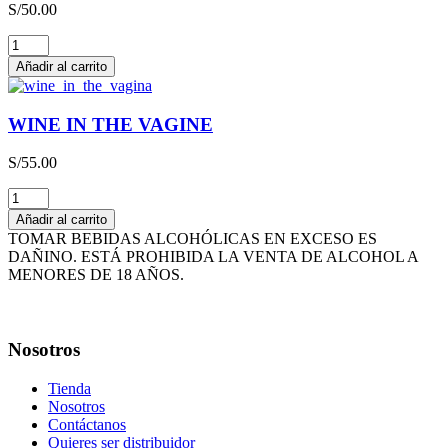
S/
50.00
cantidad
THE
HAPPY
Añadir al carrito
WINE
cantidad
WINE IN THE VAGINE
S/
55.00
WINE
IN
Añadir al carrito
THE
TOMAR BEBIDAS ALCOHÓLICAS EN EXCESO ES
VAGINE
DAÑINO. ESTÁ PROHIBIDA LA VENTA DE ALCOHOL A
cantidad
MENORES DE 18 AÑOS.
Nosotros
Tienda
Nosotros
Contáctanos
Quieres ser distribuidor