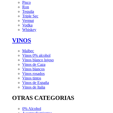
Pisco
Ron
Tequila
Triple Sec
Vermut
Vodka
Whiskey
VINOS
Malbec
Vinos 0% alcohol
Vinos blanco lujoso
Vinos de Caza
Vinos blancos
Vinos rosados
Vinos tintos
Vinos de España
Vinos de Italia
OTRAS CATEGORIAS
0% Alcohol