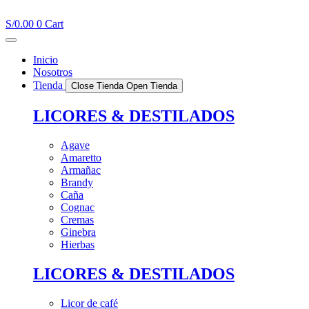
Ir
al
S/
0.00
0
Cart
contenido
Inicio
Nosotros
Tienda
Close Tienda
Open Tienda
LICORES & DESTILADOS
Agave
Amaretto
Armañac
Brandy
Caña
Cognac
Cremas
Ginebra
Hierbas
LICORES & DESTILADOS
Licor de café